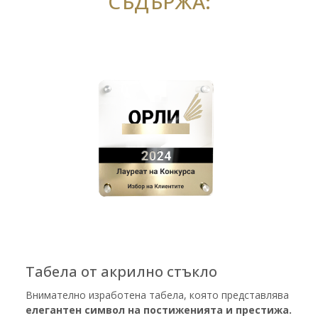
СЪДЪРЖА:
Табела от акрилно стъкло
Внимателно изработена табела, която представлява
елегантен символ на постиженията и престижа.