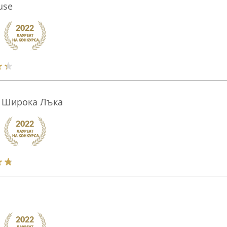
use
 - Широка Лъка