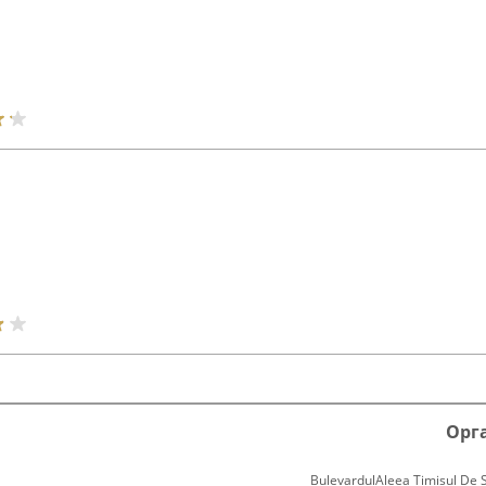
Орг
BulevardulAleea Timișul De Sus