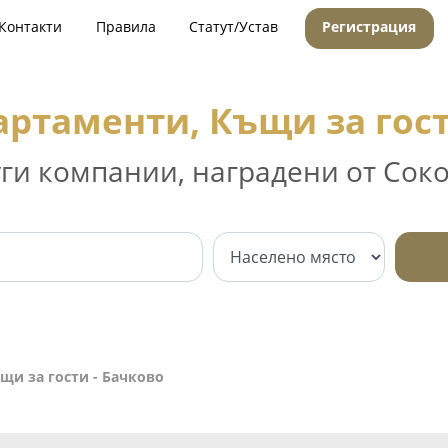
Контакти
Правила
Статут/Устав
Регистрация
артаменти, Къщи за гост
уги компании, наградени от Соко
щи за гости - Бачково