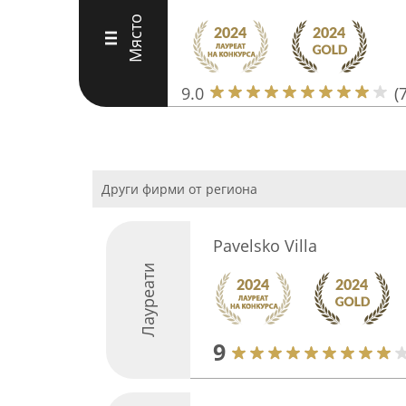
Място
III
9.0
(
Други фирми от региона
Pavelsko Villa
Лауреати
9