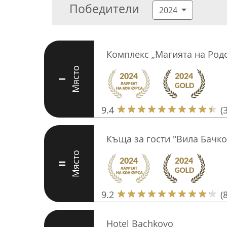
Победители
2024
Комплекс „Магията на Род
Място
I
9.4
(
Къща за гости "Вила Бачко
Място
II
9.2
(
Hotel Bachkovo