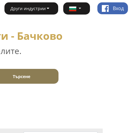
Вход
Други индустрии
и - Бачково
лите.
Търсене