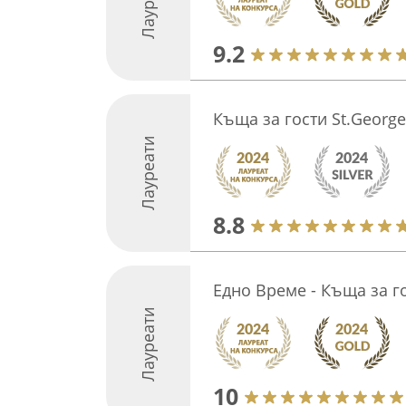
Лауреати
9.2
Къща за гости St.Georg
Лауреати
8.8
Едно Време - Къща за г
Лауреати
10