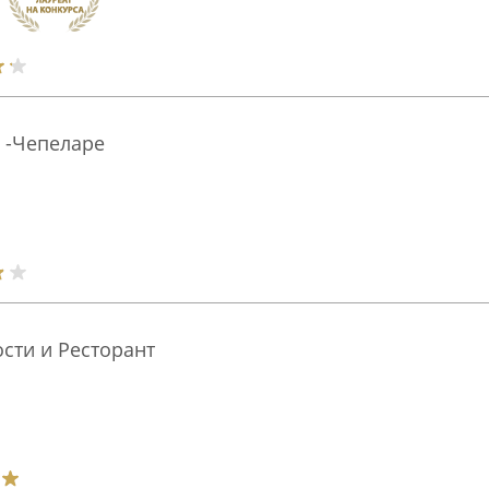
e -Чепеларе
ости и Ресторант