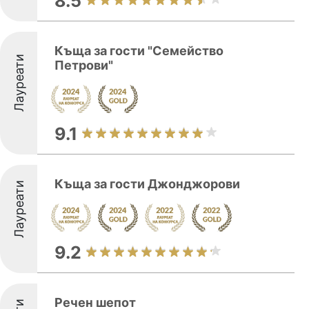
8.5
Къща за гости "Семейство
Лауреати
Петрови"
9.1
Къща за гости Джонджорови
Лауреати
9.2
Речен шепот