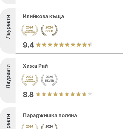
Илийкова къща
Лауреати
9.4
Хижа Рай
Лауреати
8.8
Параджишка поляна
Лауреати