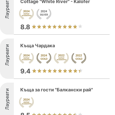
Лауреати
Cottage "White River" - Kalofer
8.8
Къща Чардака
Лауреати
9.4
Къща за гости "Балкански рай"
Лауреати