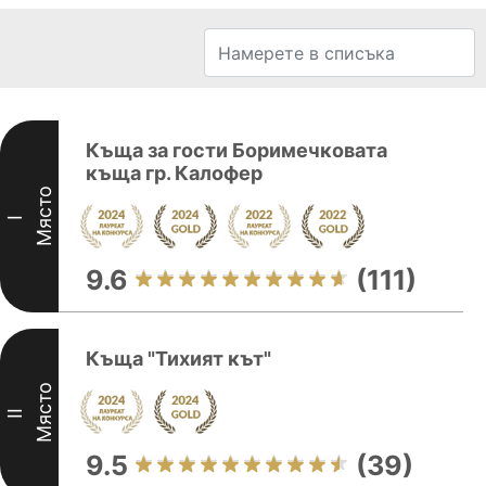
Къща за гости Боримечковата
къща гр. Калофер
Място
I
9.6
(111)
Къща "Тихият кът"
Място
II
9.5
(39)