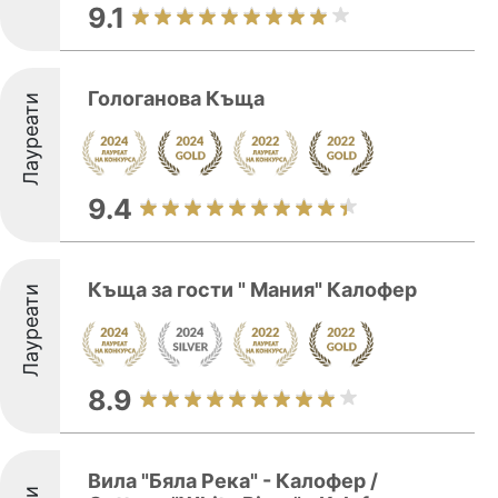
9.1
Гологанова Къща
Лауреати
9.4
Къща за гости " Мания" Калофер
Лауреати
8.9
Вила "Бяла Река" - Калофер /