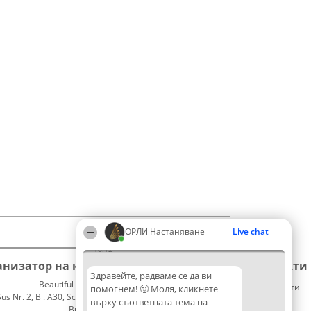
ОРЛИ Настаняване
Live chat
16:12
анизатор на класиране
Класация
Контакти
Здравейте, радваме се да ви
Beautiful Company S.R.L.
Победители
Контакти
помогнем! 🙂 Моля, кликнете
 Nr. 2, Bl. A30, Sc. A, Et. 4, Ap. 13
Списък
върху съответната тема на
București 53-238
на