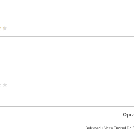
Орг
BulevardulAleea Timișul De Sus