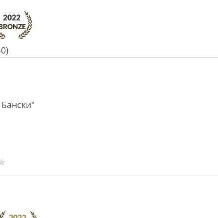
40)
 Бански"