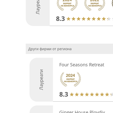
Лауреати
8.3
Други фирми от региона
Four Seasons Retreat
Лауреати
8.3
Ginger House Plovdiv