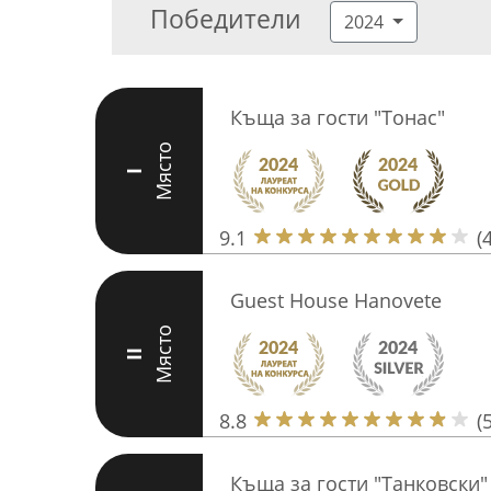
Победители
2024
Къща за гости "Тонас"
Място
I
9.1
(
Guest House Hanovete
Място
II
8.8
(
Къща за гости "Танковски"