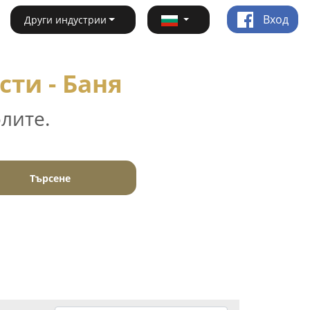
Вход
Други индустрии
сти - Баня
лите.
Търсене