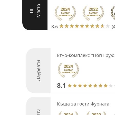
Място
III
8.6
(
Етно-комплекс "Поп Грую
Лауреати
8.1
Къща за гости Фурната