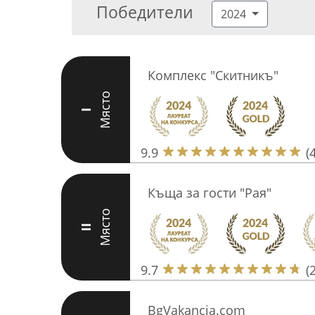
Победители
2024
Комплекс "Скитникъ"
Място
I
9.9
(
Къща за гости "Рая"
Място
II
9.7
(
BgVakancia.com