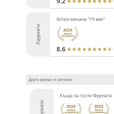
9.2
Хотел-механа "19 век"
Лауреати
8.6
Други фирми от региона
Къща за гости Фурната
Лауреати