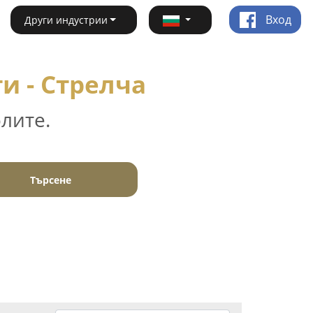
Вход
Други индустрии
и - Стрелча
лите.
Търсене