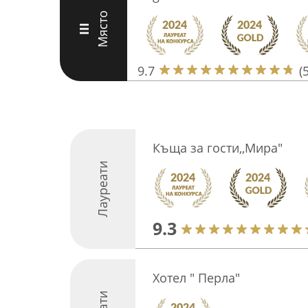
Място
III
9.7
(
Къща за гости,,Мира"
Лауреати
9.3
Хотел " Перла"