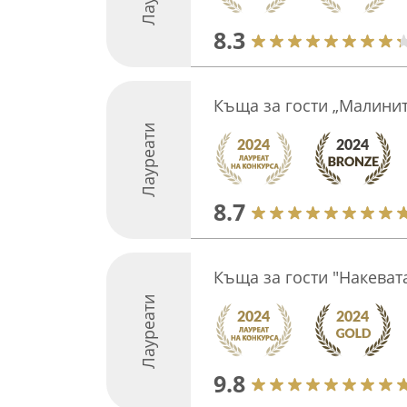
8.3
Къща за гости „Малинит
Лауреати
8.7
Къща за гости "Накеват
Лауреати
9.8