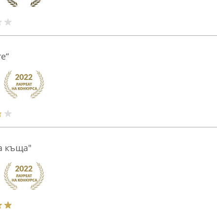
е“
а къща"