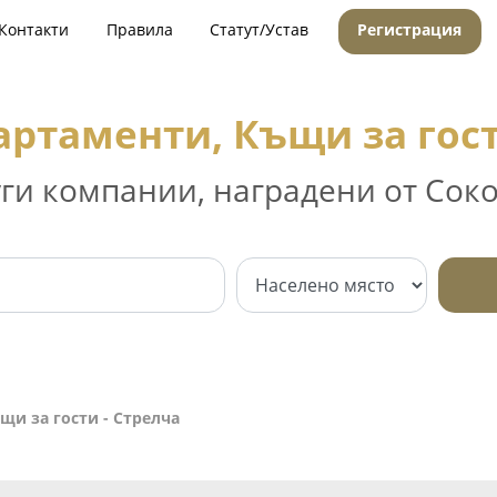
Контакти
Правила
Статут/Устав
Регистрация
артаменти, Къщи за гост
уги компании, наградени от Соко
щи за гости - Стрелча