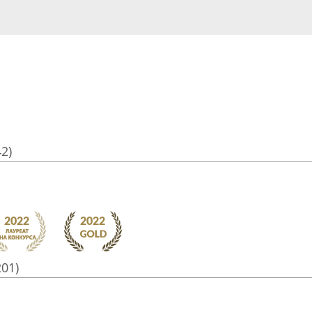
42)
201)