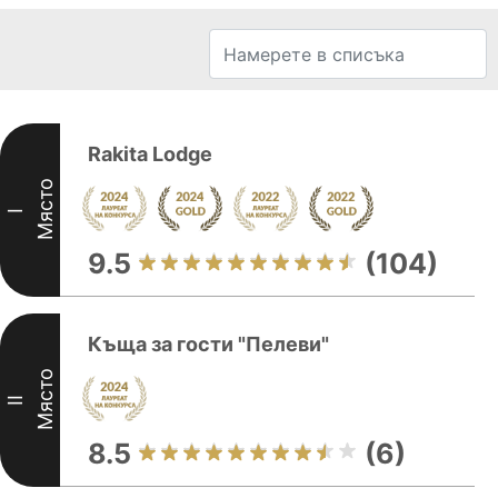
Rakita Lodge
Място
I
9.5
(104)
Къща за гости "Пелеви"
Място
II
8.5
(6)