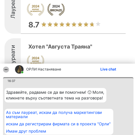
Лауреати
8.7
Хотел "Августа Траяна"
Лауреати
ОРЛИ Настаняване
Live chat
8.4
16:37
Здравейте, радваме се да ви помогнем! 🙂 Моля,
Организатор на
Класация
Контакти
кликнете върху съответната тема на разговора!
класиране
Победители
Контакти
Beautiful Company S.R.L.
Списък на
BulevardulAleea Timișul De
всички
Аз съм лауреат, искам да получа маркетингови
Sus Nr. 2, Bl. A30, Sc. A, Et.
победители
материали
4, Ap. 13
Правила
искам да регистрирам фирмата си в проекта "Орли"
București 53-238
Статут/Устав
CUI 36737675
Политика за
Имам друг проблем
поверителност