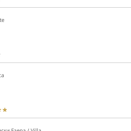
te
ca
ки Езера / Villa