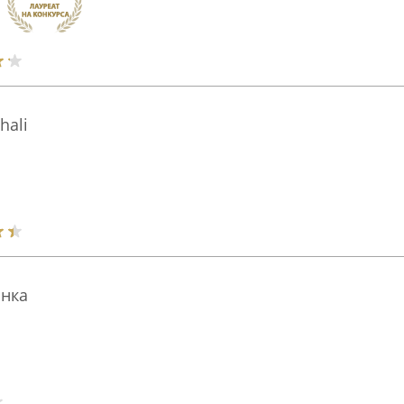
hali
нка