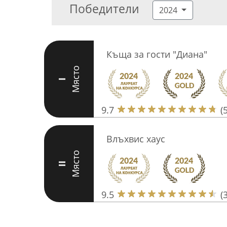
Победители
2024
Къща за гости "Диана"
Място
I
9.7
(
Влъхвис хаус
Място
II
9.5
(