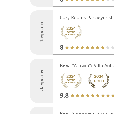
Cozy Rooms Panagyurish
Лауреати
8
Вила "Антика"/ Villa Anti
Лауреати
9.8
Вила Хармония - Смолянс