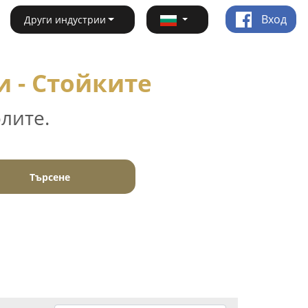
Вход
Други индустрии
и - Стойките
лите.
Търсене