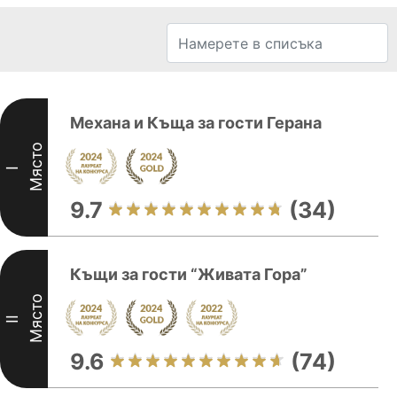
Механа и Къща за гости Герана
Място
I
9.7
(34)
Къщи за гости “Живата Гора”
Място
II
9.6
(74)