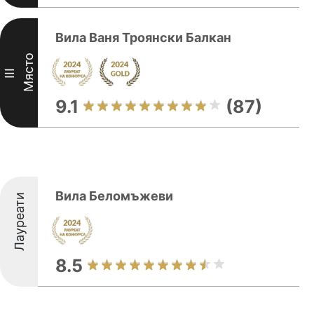
Вила Ваня Троянски Балкан
Място
III
9.1
(87)
Вила Беломъжеви
Лауреати
8.5