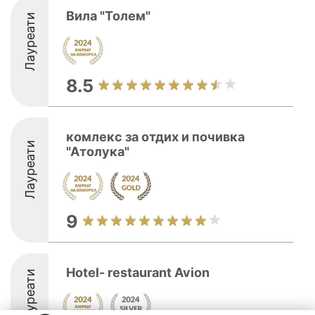
Вила "Толем"
Лауреати
8.5
комлекс за отдих и почивка
Лауреати
"Атолука"
9
Hotel- restaurant Avion
Лауреати