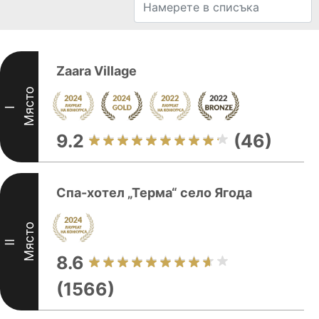
Zaara Village
Място
I
9.2
(46)
Спа-хотел „Терма“ село Ягода
Място
II
8.6
(1566)