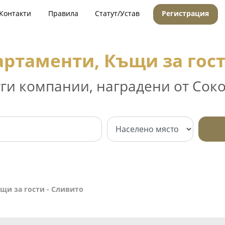
Контакти
Правила
Статут/Устав
Регистрация
артаменти, Къщи за гост
уги компании, наградени от Соко
щи за гости - Сливито