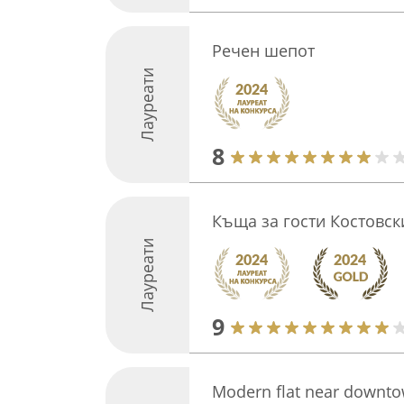
Речен шепот
Лауреати
8
Къща за гости Костовск
Лауреати
9
Modern flat near downto