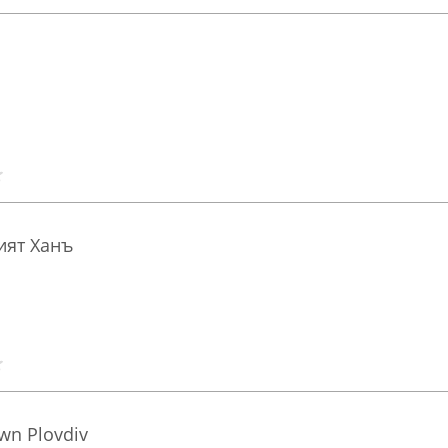
ият Ханъ
wn Plovdiv