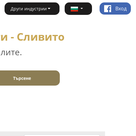
Вход
Други индустрии
и - Сливито
лите.
Търсене