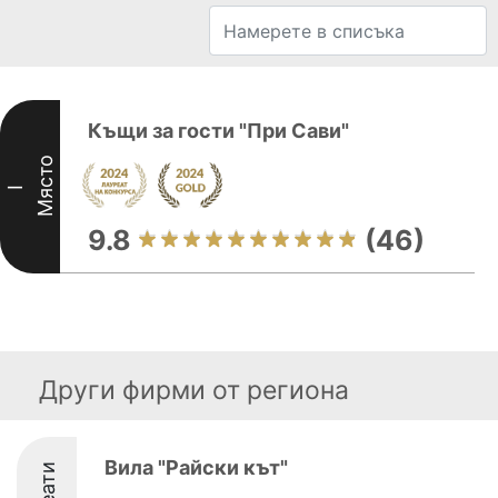
Къщи за гости "При Сави"
Място
I
9.8
(46)
Други фирми от региона
Вила "Райски кът"