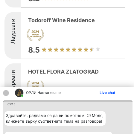
Todoroff Wine Residence
Лауреати
8.5
HOTEL FLORA ZLATOGRAD
Лауреати
ОРЛИ Настаняване
Live chat
8.1
05:15
Здравейте, радваме се да ви помогнем! 🙂 Моля,
кликнете върху съответната тема на разговора!
Организатор на
Класация
Контакти
класиране
Победители
Контакти
Beautiful Company S.R.L.
Списък на