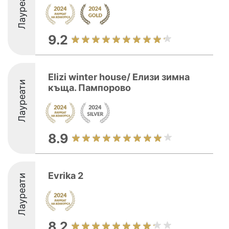
Лауреати
9.2
Elizi winter house/ Елизи зимна
Лауреати
къща. Пампорово
8.9
Evrika 2
Лауреати
8.2