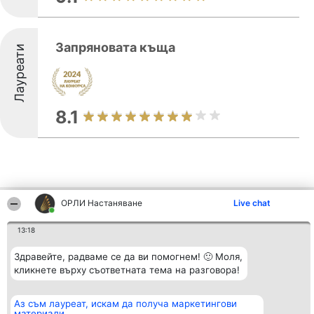
Запряновата къща
Лауреати
8.1
ОРЛИ Настаняване
Live chat
Други фирми от региона
13:18
Здравейте, радваме се да ви помогнем! 🙂 Моля,
Организатор на
Класация
Контакти
класиране
кликнете върху съответната тема на разговора!
Победители
Контакти
Beautiful Company S.R.L.
Списък на
BulevardulAleea Timișul De
всички
Sus Nr. 2, Bl. A30, Sc. A, Et.
победители
Аз съм лауреат, искам да получа маркетингови
4, Ap. 13
Правила
материали