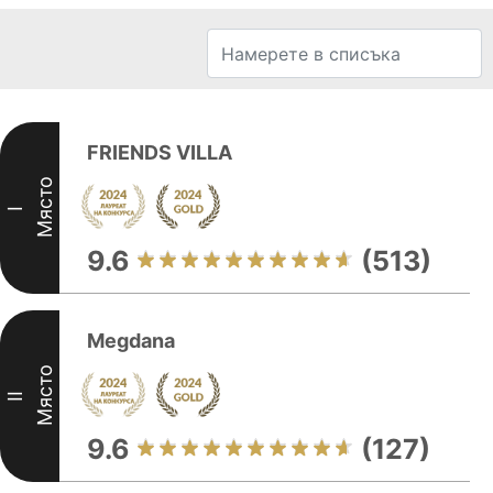
FRIENDS VILLA
Място
I
9.6
(513)
Megdana
Място
II
9.6
(127)