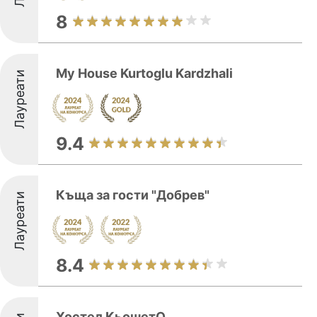
8
My House Kurtoglu Kardzhali
Лауреати
9.4
Къща за гости "Добрев"
Лауреати
8.4
Хостел КьошетО