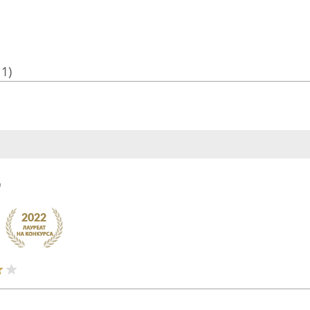
11)
'