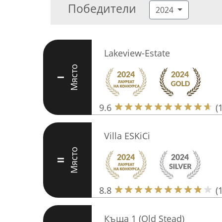
Победители
2024
Lakeview-Estate
Място
I
9.6
(
Villa ESKiCi
Място
II
8.8
(
Къща 1 (Old Stead)