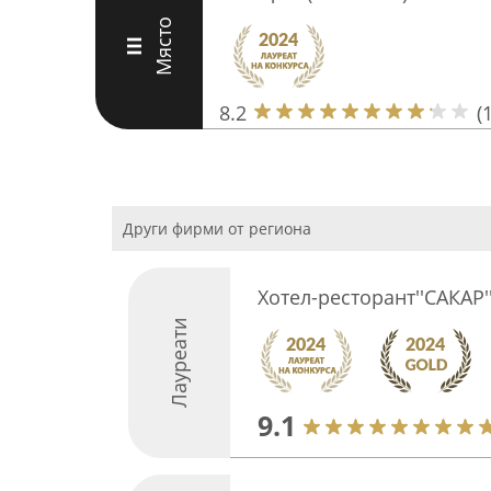
Място
III
8.2
(
Други фирми от региона
Хотел-ресторант''САКАР'
Лауреати
9.1