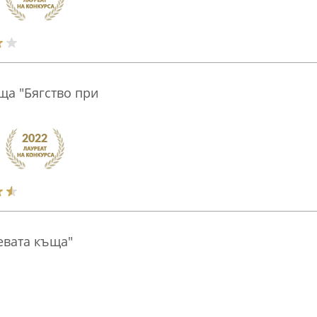
ъща "Бягство при
евата къща"