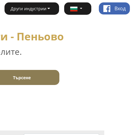
Вход
Други индустрии
и - Пеньово
лите.
Търсене