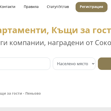
Контакти
Правила
Статут/Устав
Регистрация
артаменти, Къщи за гост
уги компании, наградени от Соко
щи за гости - Пеньово