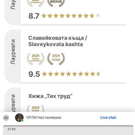
8.7
Славейковата къща /
Лауреати
Slaveykovata kashta
9.5
Хижа „Тих труд“
Лауреати
ОРЛИ Настаняване
Live chat
8.1
21:59