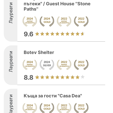
пътеки" / Guest House ''Stone
Лауреати
Paths''
9.6
Botev Shelter
Лауреати
8.8
Къща за гости "Casa Dea"
Лауреати