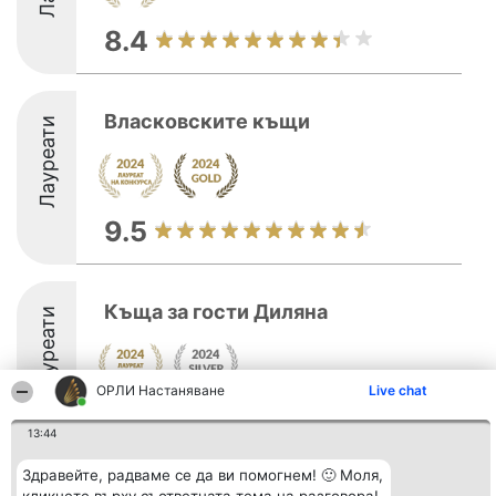
8.4
Власковските къщи
Лауреати
9.5
Къща за гости Диляна
Лауреати
ОРЛИ Настаняване
Live chat
8.8
13:44
Здравейте, радваме се да ви помогнем! 🙂 Моля,