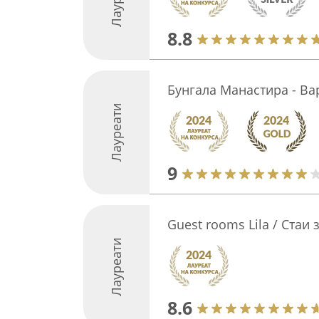
8.8
Бунгала Манастира - Ва
Лауреати
9
Guest rooms Lila / Стаи 
Лауреати
8.6