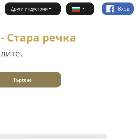
Вход
Други индустрии
- Стара речка
лите.
Търсене