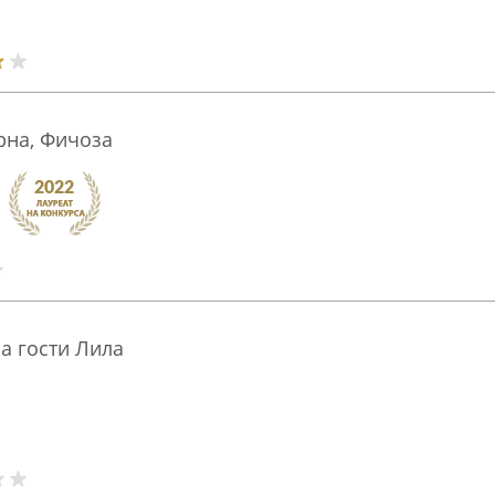
рна, Фичоза
за гости Лила