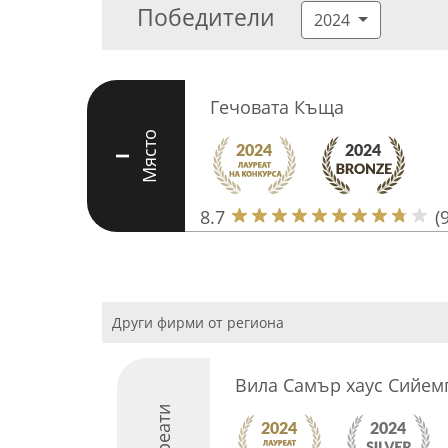
Победители
2024
Гечовата Къща
Място
I
8.7
(9
Други фирми от региона
Вила Самър хаус Сийем
Лауреати