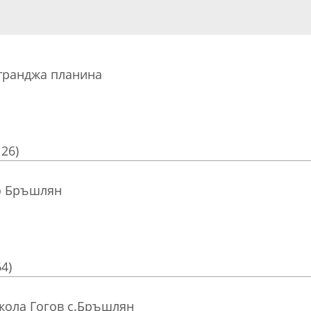
Странджа планина
126)
о Бръшлян
64)
кола Гогов с.Бръшлян