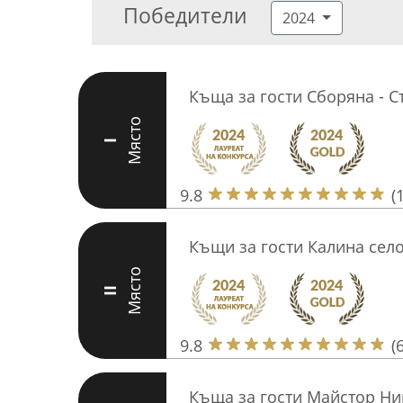
Победители
2024
Къща за гости Сборяна - 
Място
I
9.8
(
Къщи за гости Калина сел
Място
II
9.8
(
Къща за гости Майстор Ни