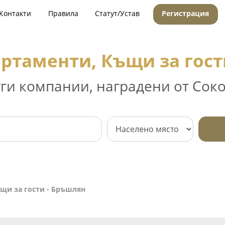
Контакти
Правила
Статут/Устав
Регистрация
артаменти, Къщи за гост
уги компании, наградени от Соко
щи за гости - Бръшлян