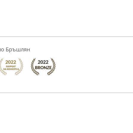
ело Бръшлян