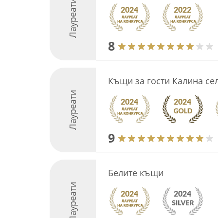
Лауреати
8
Къщи за гости Калина с
Лауреати
9
Белите къщи
Лауреати