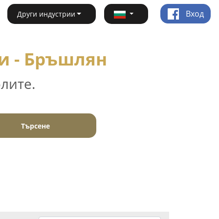
Вход
Други индустрии
и - Бръшлян
лите.
Търсене