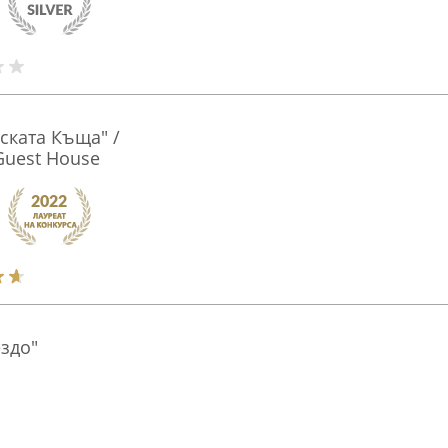
ската Къща" /
Guest House
здо"