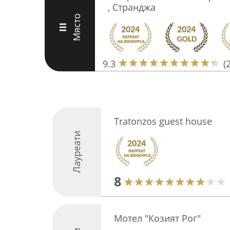
, Странджа
Място
III
9.3
(
Tratonzos guest house
Лауреати
8
Мотел "Козият Рог"