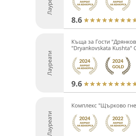
Лауреати
8.6
Къща за Гости "Дрянков
"Dryankovskata Kushta" 
Лауреати
9.6
Комплекс "Щърково гне
Лауреати