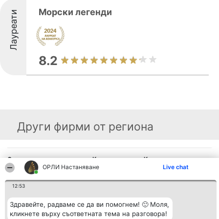
Морски легенди
Лауреати
8.2
Други фирми от региона
Организатор на
Класация
Контакти
класиране
ОРЛИ Настаняване
Победители
Контакти
Live chat
Beautiful Company S.R.L.
Списък на
BulevardulAleea Timișul De
всички
12:53
Sus Nr. 2, Bl. A30, Sc. A, Et.
победители
4, Ap. 13
Правила
București 53-238
Статут/Устав
Здравейте, радваме се да ви помогнем! 🙂 Моля,
CUI 36737675
Политика за
кликнете върху съответната тема на разговора!
поверителност