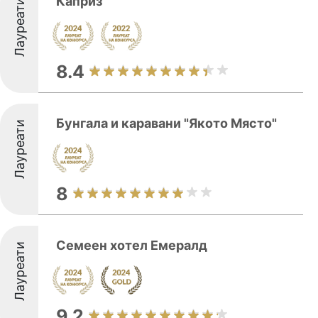
Каприз
Лауреати
8.4
Бунгала и каравани "Якото Място"
Лауреати
8
Семеен хотел Емералд
Лауреати
9.2