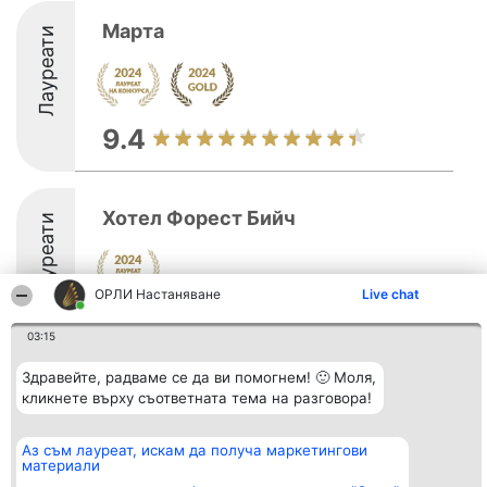
Марта
Лауреати
9.4
Хотел Форест Бийч
Лауреати
ОРЛИ Настаняване
Live chat
8.1
03:15
Здравейте, радваме се да ви помогнем! 🙂 Моля,
кликнете върху съответната тема на разговора!
Организатор на
Класация
Контакти
класиране
Победители
Контакти
Beautiful Company S.R.L.
Списък на
Аз съм лауреат, искам да получа маркетингови
BulevardulAleea Timișul De
всички
материали
Sus Nr. 2, Bl. A30, Sc. A, Et.
победители
4, Ap. 13
Правила