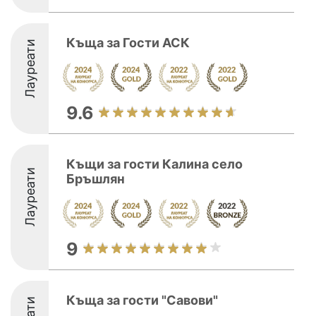
Къща за Гости АСК
Лауреати
9.6
Къщи за гости Калина село
Лауреати
Бръшлян
9
Къща за гости "Савови"