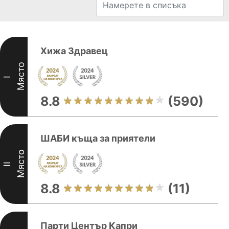
Хижа Здравец
Място
I
8.8
(590)
ШАБИ къща за приятели
Място
II
8.8
(11)
Парти Център Капри