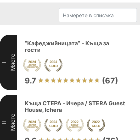
“Кафеджийницата” - Къща за
гости
Място
I
9.7
(67)
Къща СТЕРА - Ичера / STERA Guest
House, Ichera
Място
II