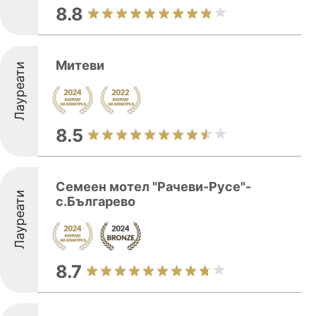
8.8
Митеви
Лауреати
8.5
Семеен мотел "Рачеви-Русe"-
Лауреати
с.Българево
8.7