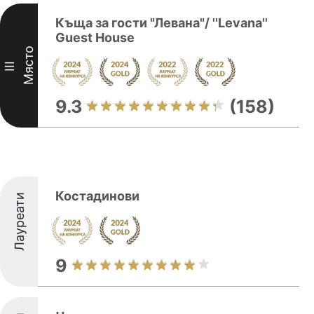
Къща за гости "Левана"/ ''Levana''
Guest House
Място
III
9.3
(158)
Костадинови
Лауреати
9