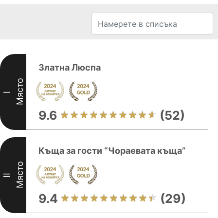
Златна Люспа
Място
I
9.6
(52)
Къща за гости “Чораевата къща”
Място
II
9.4
(29)