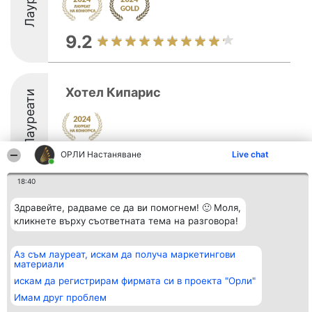
9.2
Хотел Кипарис
Лауреати
ОРЛИ Настаняване
Live chat
8.4
18:40
Здравейте, радваме се да ви помогнем! 🙂 Моля,
Организатор на
Класация
Контакти
класиране
кликнете върху съответната тема на разговора!
Победители
Контакти
Beautiful Company S.R.L.
Списък на
BulevardulAleea Timișul De
всички
Sus Nr. 2, Bl. A30, Sc. A, Et.
победители
Аз съм лауреат, искам да получа маркетингови
4, Ap. 13
Правила
материали
București 53-238
Статут/Устав
искам да регистрирам фирмата си в проекта "Орли"
CUI 36737675
Политика за
поверителност
Имам друг проблем