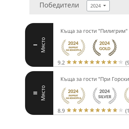
Победители
2024
Къща за гости "Пилигрим"
Място
I
9.2
(
Къща за гости "При Горски
Място
II
8.9
(