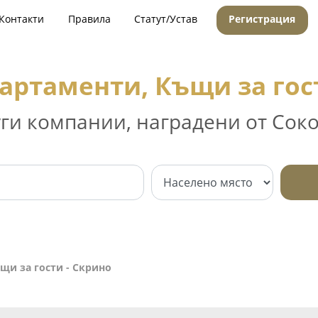
Контакти
Правила
Статут/Устав
Регистрация
артаменти, Къщи за гос
уги компании, наградени от Соко
щи за гости - Скрино