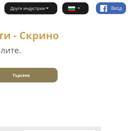
Вход
Други индустрии
ти - Скрино
лите.
Търсене