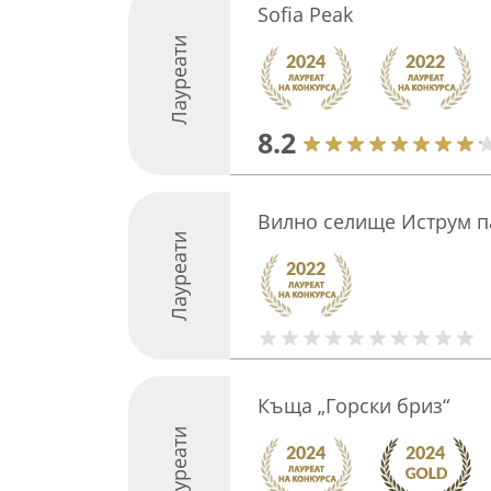
Sofia Peak
Лауреати
8.2
Вилно селище Иструм п
Лауреати
Къща „Горски бриз“
Лауреати