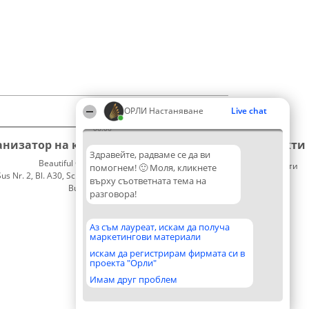
ОРЛИ Настаняване
Live chat
06:06
анизатор на класиране
Класация
Контакти
Здравейте, радваме се да ви
Beautiful Company S.R.L.
Победители
Контакти
помогнем! 🙂 Моля, кликнете
 Nr. 2, Bl. A30, Sc. A, Et. 4, Ap. 13
Списък
върху съответната тема на
București 53-238
на
разговора!
CUI 36737675
всички
победители
Правила
Аз съм лауреат, искам да получа
маркетингови материали
Статут/
Устав
искам да регистрирам фирмата си в
проекта "Орли"
Политика
за
Имам друг проблем
поверителност