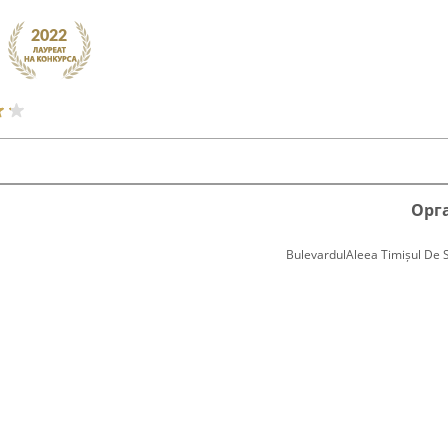
Орг
BulevardulAleea Timișul De Sus