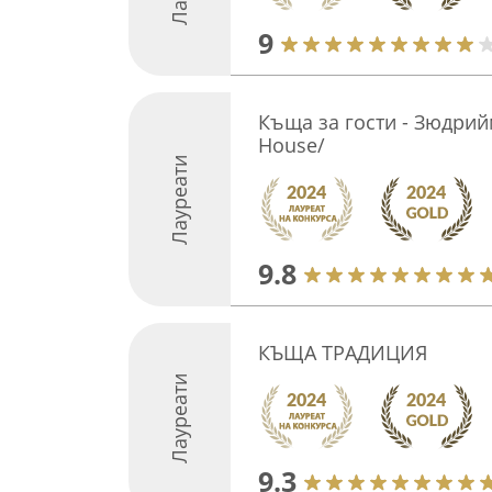
9
Къща за гости - Зюдрии
House/
Лауреати
9.8
КЪЩА ТРАДИЦИЯ
Лауреати
9.3