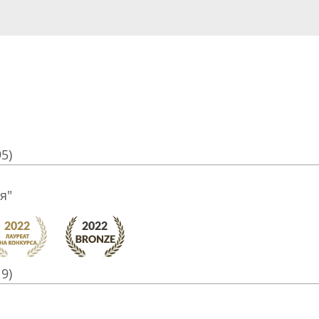
95)
я"
19)