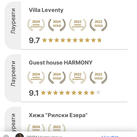
Villa Leventy
Лауреати
9.7
Guest house HARMONY
Лауреати
9.1
Хижа “Рилски Езера”
Лауреати