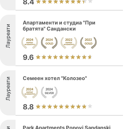
8.4
Апартаменти и студиа "При
Лауреати
братята" Сандански
9.6
Семеен хотел "Колозео"
Лауреати
8.8
Park Apartments Popovi Sandanski