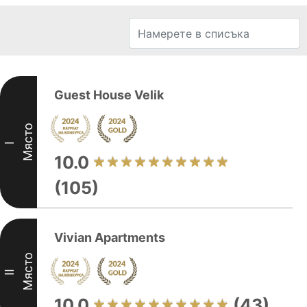
Guest House Velik
Място
I
10.0
(105)
Vivian Apartments
Място
II
10.0
(43)