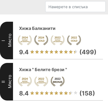
Хижа Балканити
Място
I
9.4
(499)
Хижа " Белите брези "
Място
II
8.4
(158)