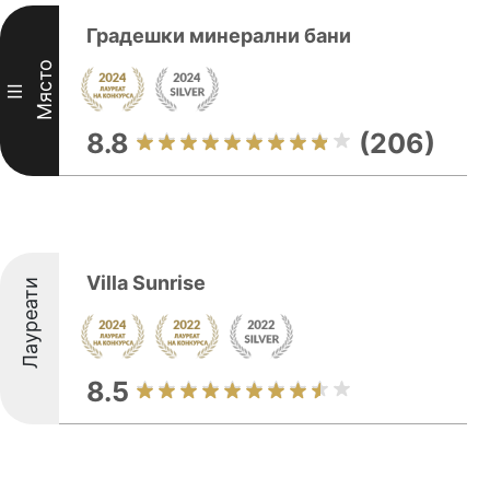
Градешки минерални бани
Място
III
8.8
(206)
Villa Sunrise
Лауреати
8.5