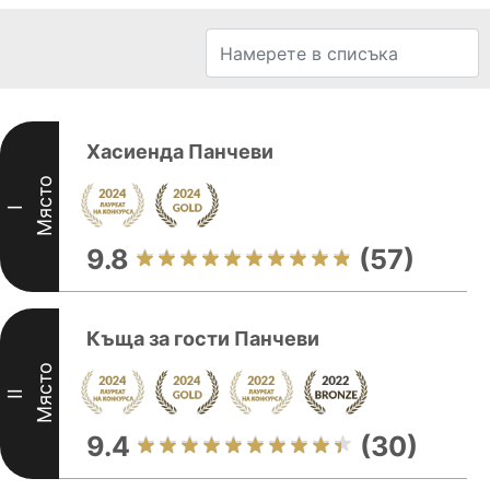
Хасиенда Панчеви
Място
I
9.8
(57)
Къща за гости Панчеви
Място
II
9.4
(30)