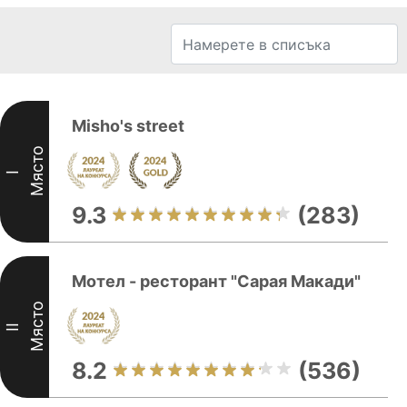
Misho's street
Място
I
9.3
(283)
Мотел - ресторант "Сарая Макади"
Място
II
8.2
(536)