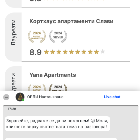
Кортхаус апартаменти Слави
Лауреати
8.9
Yana Apartments
Лауреати
ОРЛИ Настаняване
Live chat
8.7
17:38
Здравейте, радваме се да ви помогнем! 🙂 Моля,
кликнете върху съответната тема на разговора!
Организатор на
Класация
Контакти
класиране
Победители
Контакти
Beautiful Company S.R.L.
Списък на