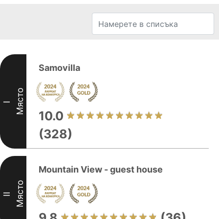
Samovilla
Място
I
10.0
(328)
Mountain View - guest house
Място
II
9.8
(36)