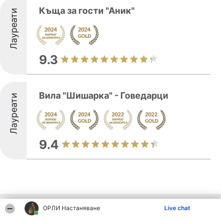
Къща за гости "Аник"
Лауреати
9.3
Вила "Шишарка" - Говедарци
Лауреати
9.4
Други фирми от региона
ОРЛИ Настаняване
Live chat