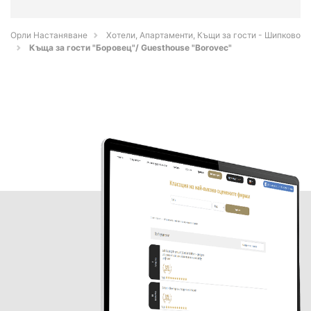
Орли Настаняване
Хотели, Апартаменти, Къщи за гости - Шипково
Къща за гости "Боровец"/ Guesthouse "Borovec"