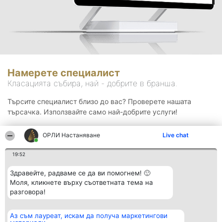
Намерете специалист
Класацията събира, най - добрите в бранша.
Търсите специалист близо до вас? Проверете нашата
търсачка. Използвайте само най-добрите услуги!
ОРЛИ Настаняване
Live chat
Търсене
19:52
Здравейте, радваме се да ви помогнем! 🙂
Моля, кликнете върху съответната тема на
разговора!
Аз съм лауреат, искам да получа маркетингови
Организатор на
Класация
Контакти