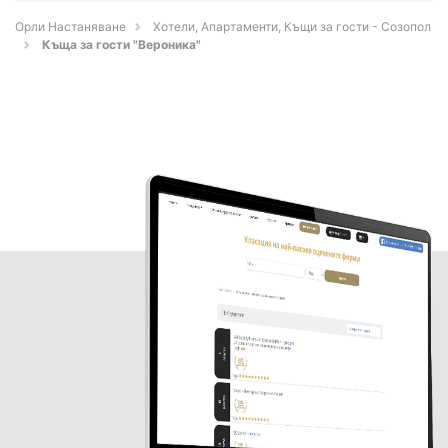
Орли Настаняване
Хотели, Апартаменти, Къщи за гости - Созопол
Къща за гости "Вероника"