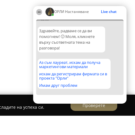
ОРЛИ Настаняване
Live chat
02:08
Здравейте, радваме се да ви
помогнем! 🙂 Моля, кликнете
върху съответната тема на
разговора!
Аз съм лауреат, искам да получа
маркетингови материали
искам да регистрирам фирмата си в
проекта "Орли"
Имам друг проблем
Проверете
ладите на успеха си.