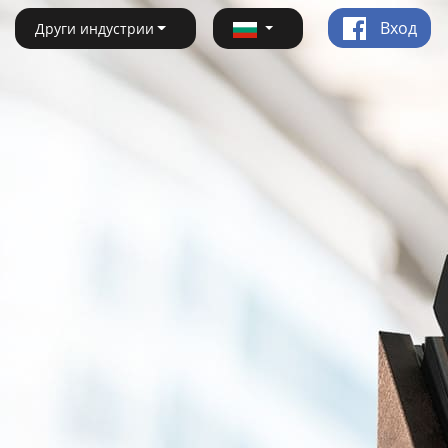
Вход
Други индустрии