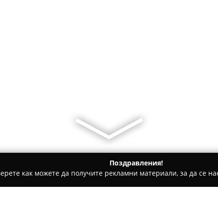
Поздравления!
ерете как можете да получите рекламни материали, за да се нас
и за гости - Шкорпиловци
Al Rial Beach - Apartments