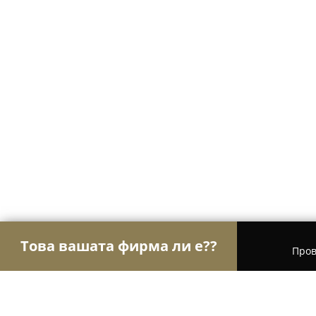
Това вашата фирма ли е??
Пров
Орли Настаняване
Хотели, Апартаменти, Къщ