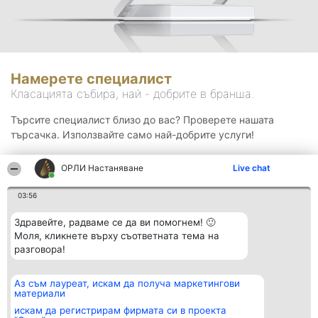
Намерете специалист
Класацията събира, най - добрите в бранша.
Търсите специалист близо до вас? Проверете нашата
търсачка. Използвайте само най-добрите услуги!
ОРЛИ Настаняване
Live chat
Търсене
03:56
Здравейте, радваме се да ви помогнем! 🙂
Моля, кликнете върху съответната тема на
разговора!
Аз съм лауреат, искам да получа маркетингови
Организатор на
Класация
Контакти
материали
класиране
Победители
Контакти
Beautiful Company S.R.L.
Списък на
искам да регистрирам фирмата си в проекта
BulevardulAleea Timișul De
всички