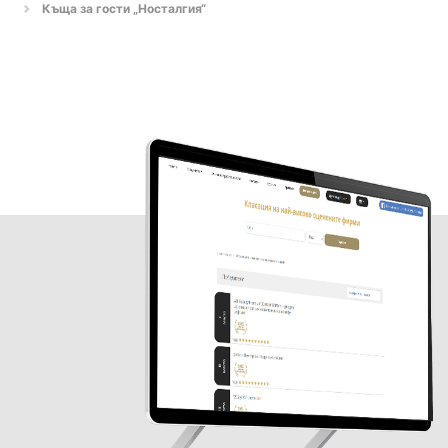
Къща за гости „Носталгия“