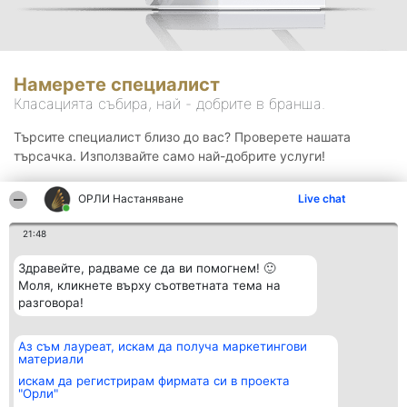
Намерете специалист
Класацията събира, най - добрите в бранша.
Търсите специалист близо до вас? Проверете нашата
търсачка. Използвайте само най-добрите услуги!
ОРЛИ Настаняване
Live chat
Търсене
21:48
Здравейте, радваме се да ви помогнем! 🙂
Моля, кликнете върху съответната тема на
разговора!
Аз съм лауреат, искам да получа маркетингови
Организатор на
Класация
Контакти
материали
класиране
Победители
Контакти
Beautiful Company S.R.L.
Списък на
искам да регистрирам фирмата си в проекта
BulevardulAleea Timișul De
всички
"Орли"
Sus Nr. 2, Bl. A30, Sc. A, Et.
победители