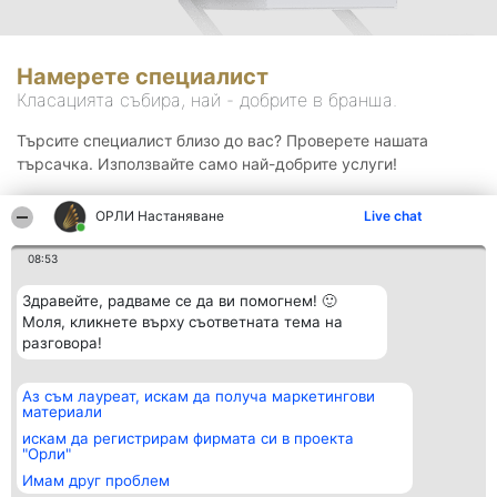
Намерете специалист
Класацията събира, най - добрите в бранша.
Търсите специалист близо до вас? Проверете нашата
търсачка. Използвайте само най-добрите услуги!
ОРЛИ Настаняване
Live chat
Търсене
08:53
Здравейте, радваме се да ви помогнем! 🙂
Моля, кликнете върху съответната тема на
разговора!
Аз съм лауреат, искам да получа маркетингови
Организатор на
Класация
Контакти
материали
класиране
Победители
Контакти
Beautiful Company S.R.L.
Списък на
искам да регистрирам фирмата си в проекта
BulevardulAleea Timișul De
всички
"Орли"
Sus Nr. 2, Bl. A30, Sc. A, Et.
победители
Имам друг проблем
4, Ap. 13
Правила
București 53-238
Статут/Устав