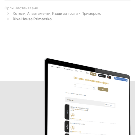
Орли Настаняване
Хотели, Апартаменти, Къщи за гости - Приморско
Diva House Primorsko