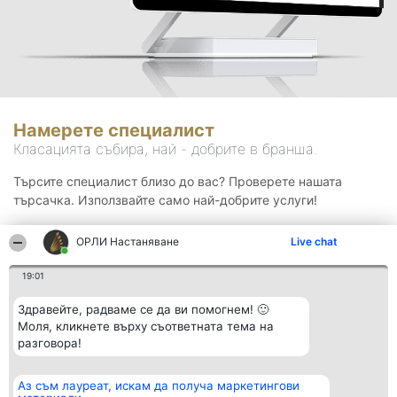
Намерете специалист
Класацията събира, най - добрите в бранша.
Търсите специалист близо до вас? Проверете нашата
търсачка. Използвайте само най-добрите услуги!
ОРЛИ Настаняване
Live chat
Търсене
19:01
Здравейте, радваме се да ви помогнем! 🙂
Моля, кликнете върху съответната тема на
разговора!
Аз съм лауреат, искам да получа маркетингови
Организатор на
Класация
Контакти