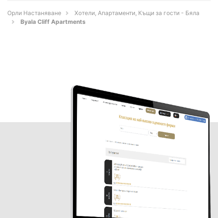
Орли Настаняване
Хотели, Апартаменти, Къщи за гости - Бяла
Byala Cliff Apartments