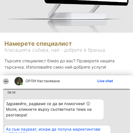
Намерете специалист
Класацията събира, най - добрите в бранша.
Търсите специалист близо до вас? Проверете нашата
търсачка. Използвайте само най-добрите услуги!
ОРЛИ Настаняване
Live chat
Търсене
08:34
Здравейте, радваме се да ви помогнем! 🙂
Моля, кликнете върху съответната тема на
разговора!
Аз съм лауреат, искам да получа маркетингови
Организатор на
Класация
Контакти