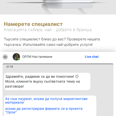
Намерете специалист
Класацията събира, най - добрите в бранша.
Търсите специалист близо до вас? Проверете нашата
търсачка. Използвайте само най-добрите услуги!
ОРЛИ Настаняване
Live chat
Търсене
01:18
Здравейте, радваме се да ви помогнем! 🙂
Моля, кликнете върху съответната тема на
разговора!
Аз съм лауреат, искам да получа маркетингови
Организатор на
Класация
Контакти
материали
класиране
Победители
Контакти
Beautiful Company S.R.L.
Списък на
искам да регистрирам фирмата си в проекта
BulevardulAleea Timișul De
всички
"Орли"
Sus Nr. 2, Bl. A30, Sc. A, Et.
победители