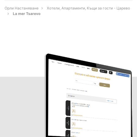
Орли Настаняване
Хотели, Апартаменти, Къщи за гости - Царево
La mer Tsarevo