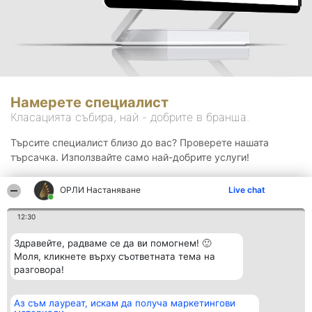
Намерете специалист
Класацията събира, най - добрите в бранша.
Търсите специалист близо до вас? Проверете нашата
търсачка. Използвайте само най-добрите услуги!
ОРЛИ Настаняване
Live chat
Търсене
12:30
Здравейте, радваме се да ви помогнем! 🙂
Моля, кликнете върху съответната тема на
разговора!
Аз съм лауреат, искам да получа маркетингови
Организатор на
Класация
Контакти