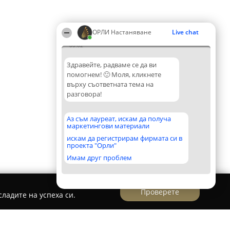
ОРЛИ Настаняване
Live chat
00:02
Здравейте, радваме се да ви
помогнем! 🙂 Моля, кликнете
върху съответната тема на
разговора!
Аз съм лауреат, искам да получа
маркетингови материали
искам да регистрирам фирмата си в
проекта "Орли"
Имам друг проблем
Проверете
ладите на успеха си.