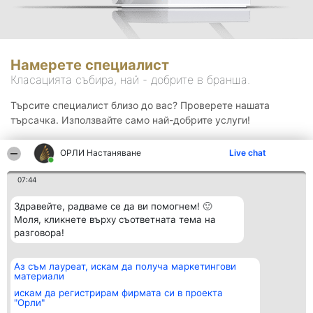
Намерете специалист
Класацията събира, най - добрите в бранша.
Търсите специалист близо до вас? Проверете нашата
търсачка. Използвайте само най-добрите услуги!
ОРЛИ Настаняване
Live chat
Търсене
07:44
Здравейте, радваме се да ви помогнем! 🙂
Моля, кликнете върху съответната тема на
разговора!
Аз съм лауреат, искам да получа маркетингови
Организатор на
Класация
Контакти
материали
класиране
Победители
Контакти
Beautiful Company S.R.L.
Списък на
искам да регистрирам фирмата си в проекта
BulevardulAleea Timișul De
всички
"Орли"
Sus Nr. 2, Bl. A30, Sc. A, Et.
победители