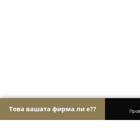
Това вашата фирма ли е??
Пров
Орли Настаняване
Хотели, Апартаменти, Къщи