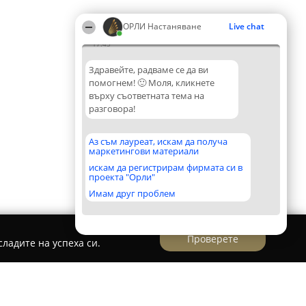
ОРЛИ Настаняване
Live chat
17:45
Здравейте, радваме се да ви
помогнем! 🙂 Моля, кликнете
върху съответната тема на
разговора!
Аз съм лауреат, искам да получа
маркетингови материали
искам да регистрирам фирмата си в
проекта "Орли"
Имам друг проблем
Проверете
ладите на успеха си.