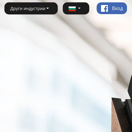
Вход
Други индустрии