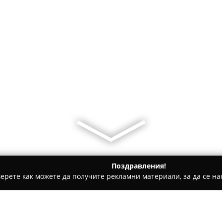
Поздравления!
ерете как можете да получите рекламни материали, за да се нас
 за гости - Банско
Green Life Bansko