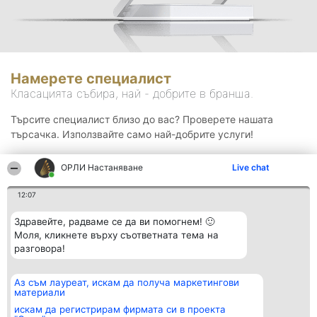
Намерете специалист
Класацията събира, най - добрите в бранша.
Търсите специалист близо до вас? Проверете нашата
търсачка. Използвайте само най-добрите услуги!
ОРЛИ Настаняване
Live chat
Търсене
12:07
Здравейте, радваме се да ви помогнем! 🙂
Моля, кликнете върху съответната тема на
разговора!
Аз съм лауреат, искам да получа маркетингови
Организатор на
Класация
Контакти
материали
класиране
Победители
Контакти
Beautiful Company S.R.L.
Списък на
искам да регистрирам фирмата си в проекта
BulevardulAleea Timișul De
всички