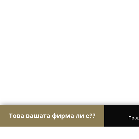
Това вашата фирма ли е??
Пров