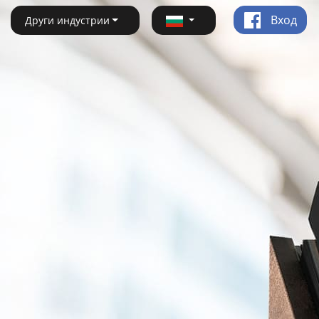
Вход
Други индустрии