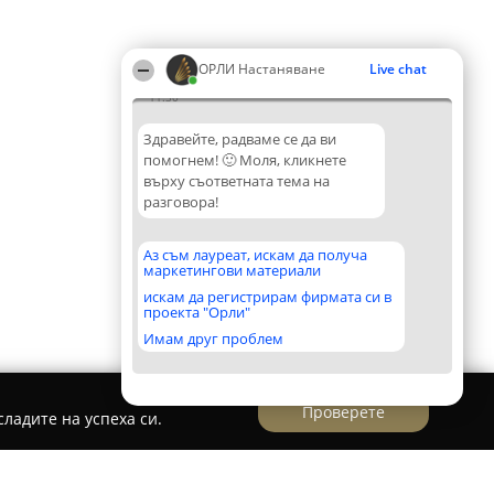
ОРЛИ Настаняване
Live chat
11:30
Здравейте, радваме се да ви
помогнем! 🙂 Моля, кликнете
върху съответната тема на
разговора!
Аз съм лауреат, искам да получа
маркетингови материали
искам да регистрирам фирмата си в
проекта "Орли"
Имам друг проблем
Проверете
ладите на успеха си.