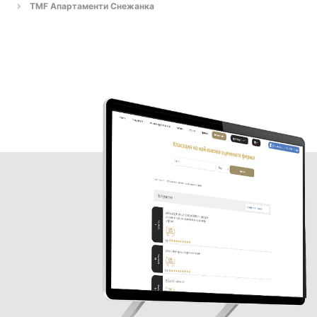
TMF Апартаменти Снежанка