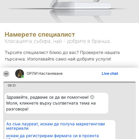
Намерете специалист
Класацията събира, най - добрите в бранша.
Търсите специалист близо до вас? Проверете нашата
търсачка. Използвайте само най-добрите услуги!
ОРЛИ Настаняване
Live chat
Търсене
09:31
Здравейте, радваме се да ви помогнем! 🙂
Моля, кликнете върху съответната тема на
разговора!
Аз съм лауреат, искам да получа маркетингови
Организатор на
Класация
Контакти
материали
класиране
Победители
Контакти
Beautiful Company S.R.L.
Списък на
искам да регистрирам фирмата си в проекта
BulevardulAleea Timișul De
всички