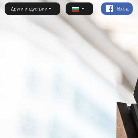
Вход
Други индустрии