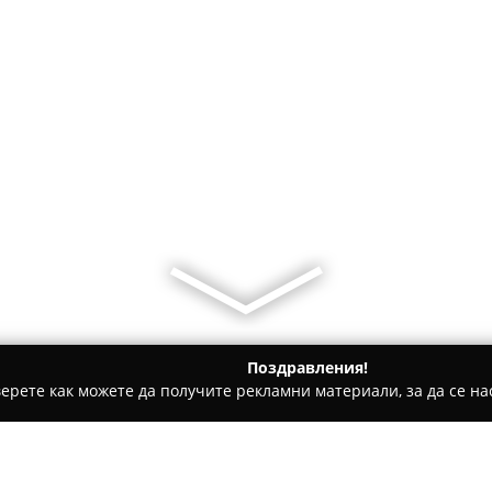
Поздравления!
ерете как можете да получите рекламни материали, за да се нас
и за гости - Синеморец
Къща за гости "Каравида 2", Сине