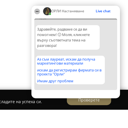
ОРЛИ Настаняване
Live chat
16:34
Здравейте, радваме се да ви
помогнем! 🙂 Моля, кликнете
върху съответната тема на
разговора!
Аз съм лауреат, искам да получа
маркетингови материали
искам да регистрирам фирмата си в
проекта "Орли"
Имам друг проблем
Проверете
ладите на успеха си.
морец