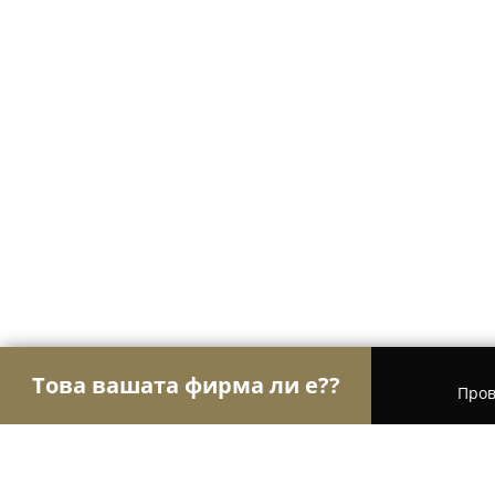
Това вашата фирма ли е??
Пров
Орли Настаняване
Хотели, Апартаменти, Къщ