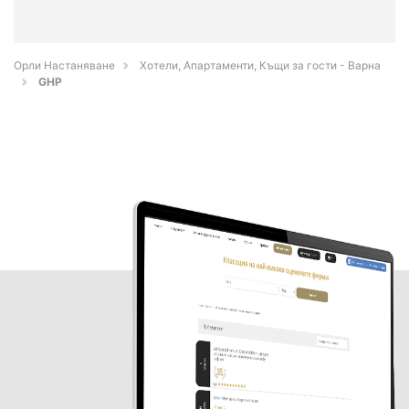
Орли Настаняване
Хотели, Апартаменти, Къщи за гости - Варна
GHP